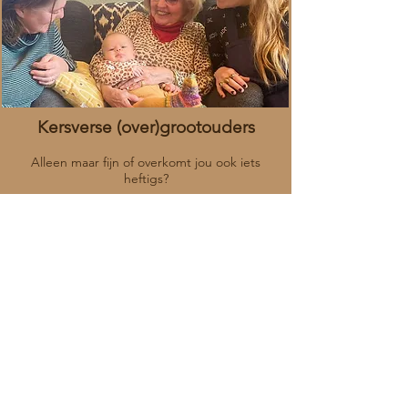
Kersverse (over)grootouders
Alleen maar fijn of overkomt jou ook iets
heftigs?
En dan ben je opa & oma, of zelfs
overgrootouders. Het kan gebeuren dat dit
van alles teweeg brengt.
Geweldige herinneringen, en ook minder
fijne herinneringen. Zoals je eigen bevalling
die traumatisch verliep, maar in die tijd
werd daar niet over gesproken of was er
minder hulp, en toch voel je je nu
overweldigd.
Dacht je er nog vaak aan terug, of komt het