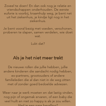
Zoveel te doen! En dan ook nog je relatie en
vriendschappen onderhouden. De eerste
euforie is voorbij, kraamhulp weg, je bent net
uit het ziekenhuis, je kindje ligt nog in het
ziekenhuis.
Je bent vooral bezig met voeden, verschonen,
proberen te slapen, samen verdelen, wie doet
wat.
Lukt dat?
Als je het niet meer trekt
De nieuwe rollen die jullie hebben, jullie
andere kinderen die aandacht nodig hebben,
ex-partners, grootouders of andere
familieleden die al dan niet in de weg zitten
met of zonder goed bedoelde adviezen.
Weer naar je werk moeten en dat lastig vinden,
nog pijn of ongemak ervaren, of een baby die
veel huilt en niet zo happy is als je zou willen.
Had je een nare bevalling?