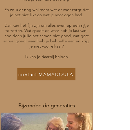
En zo is er nog wel meer wat er voor zorgt dat
je het niet lijkt op wat je voor ogen had.
Dan kan het fijn zijn om alles even op een rijtje
te zetten. Wat speelt er, waar heb je last van,
hoe doen jullie het samen niet goed, wat gaat
er wel goed, waar heb je behoefte aan en krijg
je niet voor elkaar?
Ik kan je daarbij helpen
contact MAMADOULA
Bijzonder: de generaties