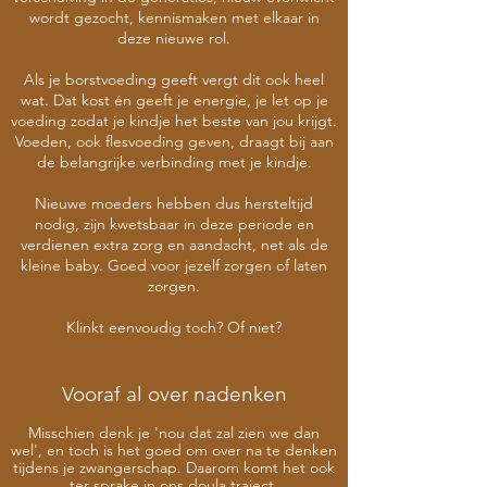
wordt gezocht, kennismaken met elkaar in
deze nieuwe rol.
Als je borstvoeding geeft vergt dit ook heel
wat. Dat kost én geeft je energie, je let op je
voeding zodat je kindje het beste van jou krijgt.
Voeden, ook flesvoeding geven, draagt bij aan
de belangrijke verbinding met je kindje.
Nieuwe moeders hebben dus hersteltijd
nodig, zijn kwetsbaar in deze periode en
verdienen extra zorg en aandacht, net als de
kleine baby. Goed voor jezelf zorgen of laten
zorgen.
Klinkt eenvoudig toch? Of niet?
Vooraf al over nadenken
Misschien denk je 'nou dat zal zien we dan
wel', en toch is het goed om over na te denken
tijdens je zwangerschap. Daarom komt het ook
ter sprake in ons doula traject.