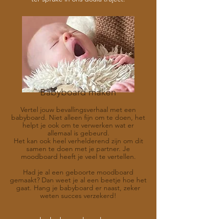
Babyboard maken
Vertel jouw bevallingsverhaal met een
babyboard. Niet alleen fijn om te doen, het
helpt je ook om te verwerken wat er
allemaal is gebeurd.
Het kan ook heel verhelderend zijn om dit
samen te doen met je partner. Je
moodboard heeft je veel te vertellen.
Had je al een geboorte moodboard
gemaakt? Dan weet je al een beetje hoe het
gaat. Hang je babyboard er naast, zeker
weten succes verzekerd!