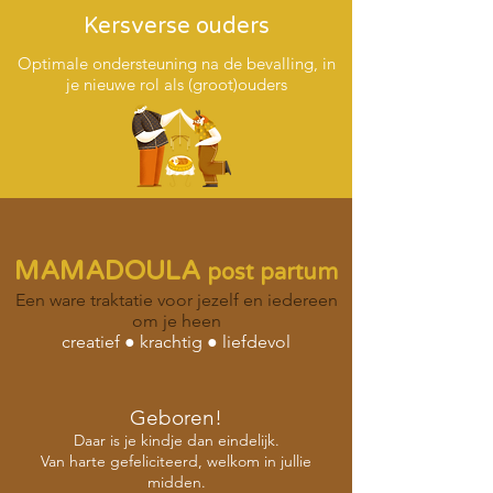
Kersverse ouders
Optimale ondersteuning na de bevalling, in
je nieuwe rol als (groot)ouders
MAMADOULA
post partum
Een ware traktatie voor jezelf en iedereen
om je heen
creatief ● krachtig ● liefdevol
Geboren!
Daar is je kindje dan eindelijk.
Van harte gefeliciteerd, welkom in jullie
midden.