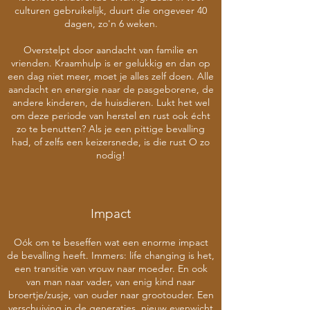
culturen gebruikelijk, duurt die ongeveer 40
dagen, zo'n 6 weken.
Overstelpt door aandacht van familie en
vrienden. Kraamhulp is er gelukkig en dan op
een dag niet meer, moet je alles zelf doen. Alle
aandacht en energie naar de pasgeborene, de
andere kinderen, de huisdieren. Lukt het wel
om deze periode van herstel en rust ook écht
zo te benutten? Als je een pittige bevalling
had, of zelfs een keizersnede, is die rust O zo
nodig!
Impact
Oók om te beseffen wat een enorme impact
de bevalling heeft. Immers: life changing is het,
een transitie van vrouw naar moeder. En ook
van man naar vader, van enig kind naar
broertje/zusje, van ouder naar grootouder. Een
verschuiving in de generaties, nieuw evenwicht