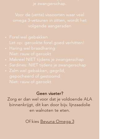
je zwangerschap.
Voor de (vette) vissoorten waar veel
omega 3-vetzuren in zitten, wordt het
volgende aangeraden
​Forel wel gebakken
Let op: gerookte forel goed verhitten!
Haring wel braadharing
Niet: rauw of gerookt
Makreel NIET tijdens je zwangerschap
Sardines: NIET tijdens je zwangerschap
Zalm wel gebakken, gegrild,
gepocheerd of gestoomd
Niet: rauw of gerookt​
Geen viseter?
Zorg er dan wel voor dat je voldoende ALA
binnenkrijgt, dit kan door bijv. lijnzaadolie
en walnoten te eten.
Of kies
Beyuna Omega 3