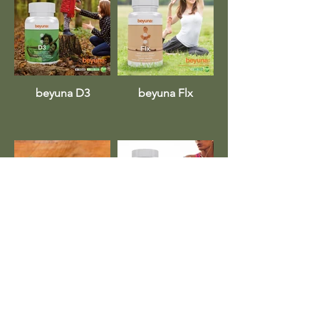
beyuna D3
beyuna Flx
beyuna Greens
beyuna
Magnesium