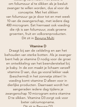
om
foliumzuur
al te slikken als je besluit
zwanger te willen worden, dus al voor de
conceptie. Met het slikken
van
foliumzuur
ga je door tot en met week
10 van de zwangerschap, met iedere dag
400 microgram. Eet hiernaast ook voeding
die rijk is aan foliumzuur, zoals groene
groenten, fruit en volkorenproducten.
Dit zit in
Beyuna Multi
Vitamine D
Draagt bij aan de celdeling en aan het
behouden van sterke botten. Als je zwanger
bent heb je vitamine D nodig voor de groei
en ontwikkeling van het beenderstelsel bij
je baby. In de zon maakt je lichaam vanzelf
vitamine D aan, dus ga vooral lekker vaak
(beschermd) in het zonnetje zitten! In
voeding komt vitamine D alleen voor in
dierlijke producten. Daarnaast wordt het
aangeraden iedere dag tijdens je
zwangerschap 10 microgram extra vitamine
D te slikken. Vitamine D3 zorgt ook voor
beter calciumopname.
Dit zit in
Beyuna D3