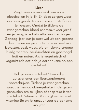
IJzer
Zorgt voor de aanmaak van rode
bloedcellen in je lijf. En deze zorgen weer
voor een goede toevoer van zuurstof door
je lichaam. Omdat je tijdens de
zwangerschap bloed aanmaakt voor jezelf
én je baby, is je behoefte aan ijzer hoger.
Genoeg ijzer kun je best wel uit een gezond
dieet halen en producten die er veel van
bevatten, zoals vlees, eieren, donkergroene
bladgroenten, peulvruchten en gedroogd
fruit en noten. Als je vegetarisch of
veganistisch eet heb je eerder kans op een
ijzertekort.
Heb je een ijzertekort? Dan zal je
zorgverlener een ijzersupplement
voorschrijven. Tijdens je zwangerschap
wordt je hemoglobinegehalte in de gaten
gehouden om te kijken of er sprake is van
ijzertekort. Vitamine B12 zorgt samen met
vitamine B6 en foliumzuur voor de opname
van ijzer.