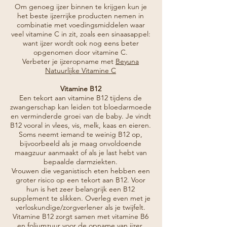
Om genoeg ijzer binnen te krijgen kun je
het beste ijzerrijke producten nemen in
combinatie met voedingsmiddelen waar
veel vitamine C in zit, zoals een sinaasappel:
want ijzer wordt ook nog eens beter
opgenomen door vitamine C.
Verbeter je ijzeropname met
Beyuna
Natuurlijke Vitamine C
Vitamine B12
Een tekort aan vitamine B12 tijdens de
zwangerschap kan leiden tot bloedarmoede
en verminderde groei van de baby. Je vindt
B12 vooral in vlees, vis, melk, kaas en eieren.
Soms neemt iemand te weinig B12 op,
bijvoorbeeld als je maag onvoldoende
maagzuur aanmaakt of als je last hebt van
bepaalde darmziekten.
Vrouwen die veganistisch eten hebben een
groter risico op een tekort aan B12. Voor
hun is het zeer belangrijk een B12
supplement te slikken. Overleg even met je
verloskundige/zorgverlener als je twijfelt.
Vitamine B12 zorgt samen met vitamine B6
en foliumzuur voor de opname van ijzer.