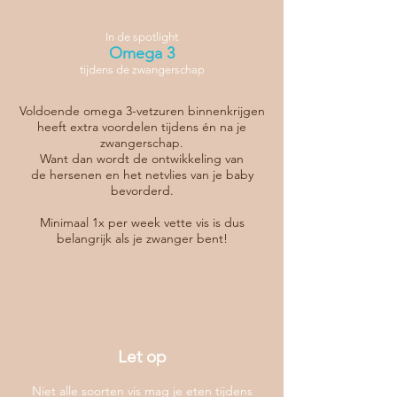
In de spotlight
Ome
ga 3
tijdens de zwangerschap
Voldoende omega 3-vetzuren binnenkrijgen
heeft extra voordelen tijdens én na je
zwangerschap.
Want dan wordt de ontwikkeling van
de
hersenen
en het netvlies van je baby
bevorderd.
Minimaal 1x per week vette vis is dus
belangrijk als je zwanger bent!
Let op
Niet alle soorten vis mag je eten tijdens