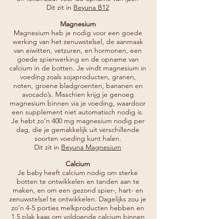
Dit zit in
Beyuna B12
Magnesium
Magnesium heb je nodig voor een goede
werking van het zenuwstelsel, de aanmaak
van eiwitten, vetzuren, en hormonen, een
goede spierwerking en de opname van
calcium in de botten. Je vindt magnesium in
voeding zoals sojaproducten, granen,
noten, groene bladgroenten, bananen en
avocado’s. Misschien krijg je genoeg
magnesium binnen via je voeding, waardoor
een supplement niet automatisch nodig is.
Je hebt zo’n 400 mg magnesium nodig per
dag, die je gemakkelijk uit verschillende
soorten voeding kunt halen.
Dit zit in
Beyuna Magnesium
Calcium
Je baby heeft calcium nodig om sterke
botten te ontwikkelen en tanden aan te
maken, en om een gezond spier-, hart- en
zenuwstelsel te ontwikkelen. Dagelijks zou je
zo’n 4-5 porties melkproducten hebben en
1,5 plak kaas om voldoende calcium binnen