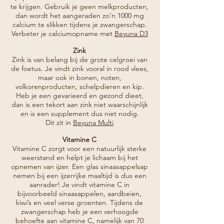
te krijgen. Gebruik je geen melkproducten,
dan wordt het aangeraden zo’n 1000 mg
calcium te slikken tijdens je zwangerschap.
Verbeter je calciumopname met
Beyuna D3
Zink
Zink is van belang bij de grote celgroei van
de foetus. Je vindt zink vooral in rood vlees,
maar ook in bonen, noten,
volkorenproducten, schelpdieren en kip.
Heb je een gevarieerd en gezond dieet,
dan is een tekort aan zink niet waarschijnlijk
en is een supplement dus niet nodig.
Dit zit in
Beyuna Multi
Vitamine C
Vitamine C zorgt voor een natuurlijk sterke
weerstand en helpt je lichaam bij het
opnemen van ijzer. Een glas sinaasappelsap
nemen bij een ijzerrijke maaltijd is dus een
aanrader! Je vindt vitamine C in
bijvoorbeeld sinaasappelen, aardbeien,
kiwi’s en veel verse groenten. Tijdens de
zwangerschap heb je een verhoogde
behoefte aan vitamine C, namelijk van 70