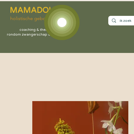
MAMADOULA
holistische geboortezorg
coaching & therapie
rondom zwangerschap & bevalling