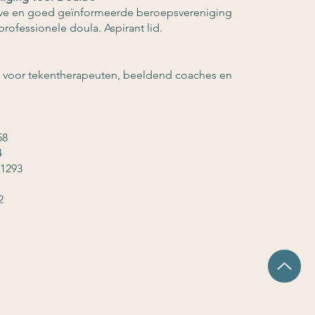
ieve en goed geïnformeerde beroepsvereniging
rofessionele doula. Aspirant lid.
g voor tekentherapeuten, beeldend coaches en
58
4
.1293
2