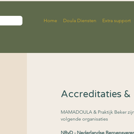
Home
Doula Diensten
Extra support
Accreditaties & 
MAMADOULA & Praktijk Beker zijn 
volgende organisaties
NBvD - Nederlandse Beroepsveren