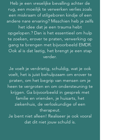
Heb je een vreselijke bevalling achter de
rug, een moeilijk te verwerken verlies zoals
een miskraam of stilgeboren kindje of een
andere nare ervaring? Misschien heb je zelfs
het idee dat je een trauma hebt
opgelopen.? Dan is het essentieel om hulp
te zoeken, erover te praten, verwerking op
gang te brengen met bijvoorbeeld EMDR.
Ook al is dat lastig, het brengt je een stap
verder.
Je voelt je verdrietig, schuldig, wat je ook
voelt, het is juist behulpzaam om erover te
praten, om het begrip van mensen om je
heen te vergroten en om ondersteuning te
krijgen. Ga bijvoorbeeld in gesprek met
familie en vrienden, je huisarts, het
ziekenhuis, de verloskundige of een
therapeut.
Je bent niet alleen! Realiseer je ook vooral
dat dit niet jouw schuld is.