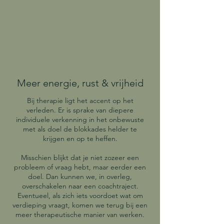
Meer energie, rust & vrijheid
Bij therapie ligt het accent op het
verleden. Er is sprake van diepere
individuele verkenning in het onbewuste
met als doel de blokkades helder te
krijgen en op te heffen.
Misschien blijkt dat je niet zozeer een
probleem of vraag hebt, maar eerder een
doel. Dan kunnen we, in overleg,
overschakelen naar een coachtraject.
Eventueel, als zich iets voordoet wat om
verdieping vraagt, komen we terug bij een
meer therapeutische manier van werken.