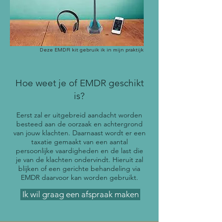
Deze EMDR kit gebruik ik in mijn praktijk
Hoe weet je of EMDR geschikt
is?
Eerst zal er uitgebreid aandacht worden
besteed aan de oorzaak en achtergrond
van jouw klachten. Daarnaast wordt er een
taxatie gemaakt van een aantal
persoonlijke vaardigheden en de last die
je van de klachten ondervindt. Hieruit zal
blijken of een gerichte behandeling via
EMDR daarvoor kan worden gebruikt.
Ik wil graag een afspraak maken