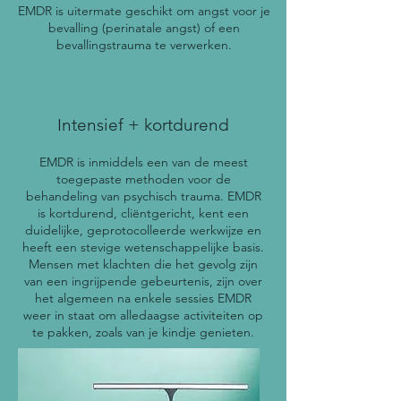
EMDR is uitermate geschikt om angst voor je
bevalling (perinatale angst) of een
bevallingstrauma te verwerken.
Intensief + kortdurend
EMDR is inmiddels een van de meest
toegepaste methoden voor de
behandeling van psychisch trauma. EMDR
is kortdurend, cliëntgericht, kent een
duidelijke, geprotocolleerde werkwijze en
heeft een stevige wetenschappelijke basis.
Mensen met klachten die het gevolg zijn
van een ingrijpende gebeurtenis, zijn over
het algemeen na enkele sessies EMDR
weer in staat om alledaagse activiteiten op
te pakken,
zoals
van je kindje genieten.