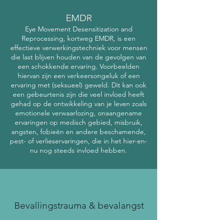
EMDR
Eye Movement Desensitization and
Reproc
essing, kortweg EMDR, is een
effectieve verwerkingstechniek voor mensen
die last blijven houden van de gevolgen van
een schokkende ervaring. Voorbeelden
hiervan zijn een verkeersongeluk of een
ervaring met (seksueel) geweld. Dit kan ook
een gebeurtenis zijn die veel invloed heeft
gehad op de ontwikkeling van je leven zoals
emotionele verwaarlozing, onaangename
ervaringen op medisch gebied, misbruik,
angsten, fobieën en andere beschamende,
pest- of verlieservaringen, die in het hier-en-
nu nog steeds invloed hebben.
Bevallingstrauma & bevalangst