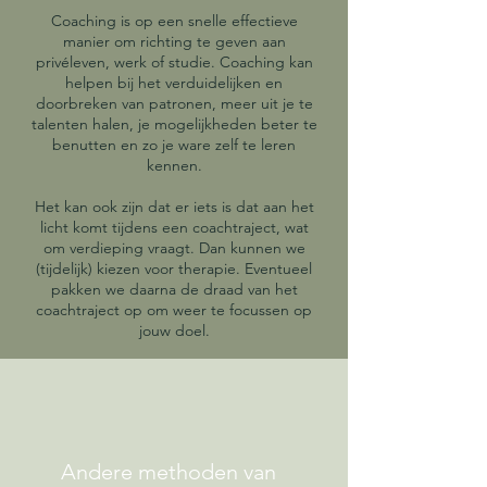
Coaching is op een snelle effectieve
manier om richting te geven aan
privéleven, werk of studie. Coaching kan
helpen bij het verduidelijken en
doorbreken van patronen, meer uit je te
talenten halen, je mogelijkheden beter te
benutten en zo je ware zelf te leren
kennen.
Het kan ook zijn dat er iets is dat aan het
licht komt tijdens een coachtraject, wat
om verdieping vraagt. Dan kunnen we
(tijdelijk) kiezen voor therapie. Eventueel
pakken we daarna de draad van het
coachtraject op om weer te focussen op
jouw doel.
Andere methoden van