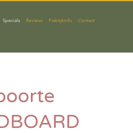
Specials
Reviews
Praktijkinfo
Contact
boorte
DBOARD