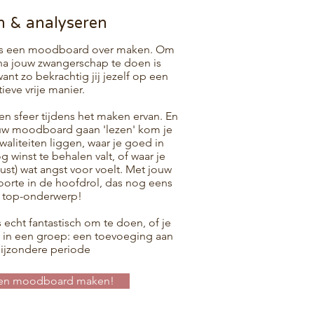
 & analyseren
gens een moodboard over maken. Om
f na jouw zwangerschap te doen is
nt zo bekrachtig jij jezelf op een
tieve vrije manier.
gen sfeer tijdens het maken ervan. En
uw moodboard gaan 'lezen' kom je
waliteiten liggen, waar je goed in
 winst te behalen valt, of waar je
st) wat angst voor voelt. Met jouw
orte in de hoofdrol, das nog eens
 top-onderwerp!
s echt fantastisch om te doen, of je
f in een groep: een toevoeging aan
bijzondere periode
l een moodboard maken!