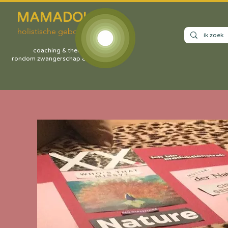
MAMADOULA
holistische geboortezorg
coaching & therapie
rondom zwangerschap & bevalling