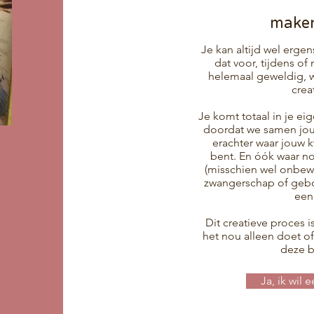
maken
Je kan altijd wel er
dat voor, tijdens o
helemaal geweldig, wa
crea
Je komt totaal in je ei
doordat we samen jo
erachter waar jouw k
bent. En óók waar nog
(misschien wel onbewu
zwangerschap of gebo
een
Dit creatieve proces i
het nou alleen doet o
deze 
Ja, ik wi