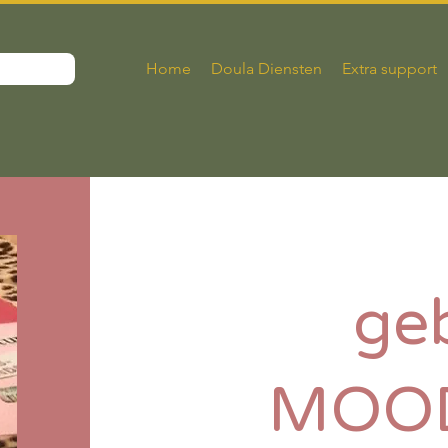
Home
Doula Diensten
Extra support
ge
MOO