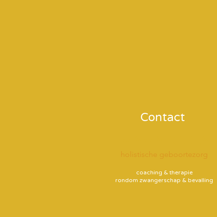
Contact
MAMADOULA
holistische geboortezorg
coaching & therapie
rondom zwangerschap & bevalling