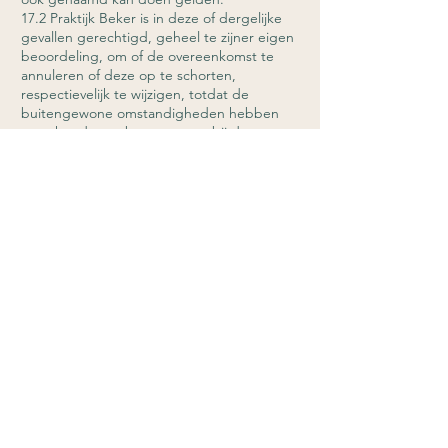
17.2 Praktijk Beker is in deze of dergelijke
gevallen gerechtigd, geheel te zijner eigen
beoordeling, om of de overeenkomst te
annuleren of deze op te schorten,
respectievelijk te wijzigen, totdat de
buitengewone omstandigheden hebben
opgehouden te bestaan, waarbij de
opdrachtgever verplicht is de eventuele
geleverde prestatie te betalen.
Artikel 18 | Eigendomsvoorbehoud
18.1 Zolang Praktijk Beker geen volledige
betaling inzake een overeenkomst van
partijen met betrekking tot de uitvoering
van complementaire zorg behandelingen of
de verkoop van producten (inclusief
eventuele schade, kosten en rente
daaronder begrepen) heeft ontvangen,
blijven de geleverde goederen, eigendom
van Praktijk Beker.
18.2 Praktijk Beker heeft het recht deze
goederen terug te vorderen en tot zich te
nemen, indien de nalatige opdrachtgever